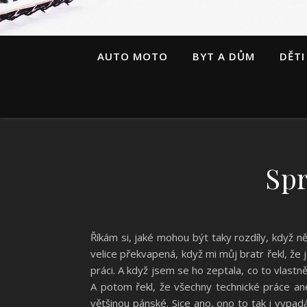
AUTO MOTO
BYT A DŮM
DĚTI
Spr
Říkám si, jaké mohou být taky rozdíly, když 
velice překvapená, když mi můj bratr řekl, ž
práci. A když jsem se ho zeptala, co to vlas
A potom řekl, že všechny technické práce ane
většinou pánské. Sice ano, ono to tak i vypadá