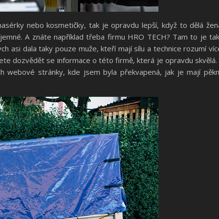
sérky nebo kosmetičky, tak je opravdu lepší, když to dělá žen
příjemné. A znáte například třeba firmu HRO TECH? Tam to je ta
ch asi dala taky pouze muže, kteří mají sílu a technice rozumí víc
te dozvědět se informace o této firmě, která je opravdu skvělá.
jich webové stránky, kde jsem byla překvapená, jak je mají pěk