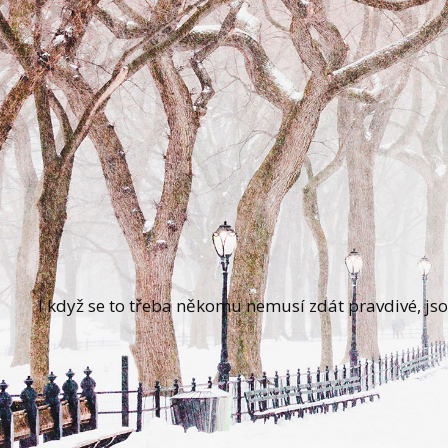
I když se to třeba někomu nemusí zdát pravdivé, jso