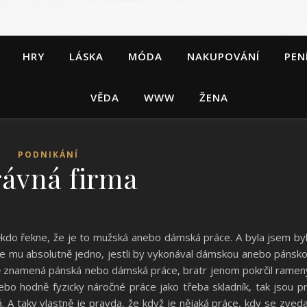
HRY
LÁSKA
MÓDA
NAKUPOVÁNÍ
PEN
VĚDA
WWW
ŽENA
PODNIKÁNÍ
ávná firma
někdo řekne, že je to mužská anebo dámská práce. A byla jsem by
e je mu absolutně jedno, jestli by vykonával dámskou anebo pánsk
tně znamená pánská nebo dámská práce, bratr jenom pokrčil ramen
bo hodně fyzicky náročné práce jako třeba skladník, tak jsou p
. A taky vlastně je pravda, že když je nějaká práce, kdy se zveda