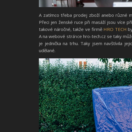
A zatímco třeba prodej zboží anebo různé ma
Přeci jen ženské ruce při masáží jsou více 
takové náročné, takže ve firmě
HRO TECH
by
A na webové stránce hro-tech.cz se taky může
je jednička na trhu. Taky jsem navštívila je
udělané.