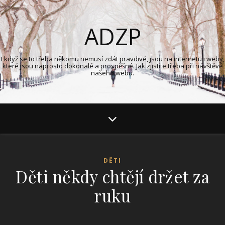
ADZP
I když se to třeba někomu nemusí zdát pravdivé, jsou na internetu i weby,
které jsou naprosto dokonalé a prospěšné. Jak zjistíte třeba při návštěvě
našeho webu.
DĚTI
Děti někdy chtějí držet za
ruku