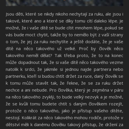
Jsou děti, které se nikdy nikoho nechytají za ruku, ale jsou i
takové, které ano a které se díky tomu cítí daleko lépe. Je
možné, že i vaše dítě se bude cítit mnohem lépe, pokud se
vás bude moct chytit, takže by to nemělo být z vaší strany
o tom, že jej za ruku nechytíte a ještě dodáte, že je vaše
dítě na něco takového už velké. Proč by člověk něco
takového neměl dělat? Tak třeba proto, že to na konec
může dopadnout tak, že si vaše dítě něco takového vezme
natolik k srdci, že jakmile si jednou najde partnera nebo
partnerku, kteří si budou chtít držet za ruce, daný člověk se
k tomu může stavět tak, že řekne, že se za ruku držet
nechce a ani nebude. Pro člověka, který je zejména v páru
na něco takového zvyklý, to bude velký nezvyk a je možné,
že se kvůli tomu budete chtít s daným člověkem rozejít,
protože o něco takového, jako je přístup vašeho dítěte,
nestojí. Kolikrát za něco takového mohou rodiče, protože v
dětství měli k danému člověku takový přístup, že držení za