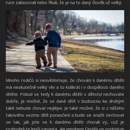
ruce zakazovali nebo říkali, že je na to daný člověk už velký.
Mnoho rodičů si neuvědomuje, že chování k danému dítěti
má neskutečně velký vliv a to kolikrát i v dospělosti daného
dítěte. Pokud se tedy k danému dítěti v dětství nechováte
dobře, je možné, že se dané dítě v budoucnu ke druhým
také nebude chovat nejlépe. Je také možné, že si z něčeho
takového vezme dítě ponaučení a bude se snažit nechovat
se tak, jak jste se k danému dítěti chovali vy, což je
rozhodně ta lepší varianta, ale mnohem častěji se vyskytuje