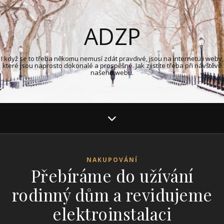
ADZP
I když se to třeba někomu nemusí zdát pravdivé, jsou na internetu i weby,
které jsou naprosto dokonalé a prospěšné. Jak zjistíte třeba při návštěvě
našeho webu.
NAKUPOVÁNÍ
Přebíráme do užívání
rodinný dům a revidujeme
elektroinstalaci