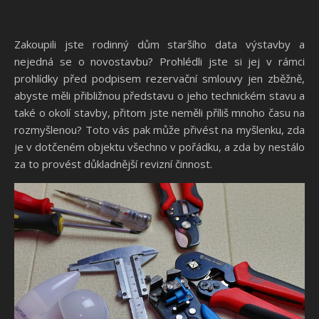
Zakoupili jste rodinný dům staršího data výstavby a
nejedná se o novostavbu? Prohlédli jste si jej v rámci
prohlídky před podpisem rezervační smlouvy jen zběžně,
abyste měli přibližnou představu o jeho technickém stavu a
také o okolí stavby, přitom jste neměli příliš mnoho času na
rozmyšlenou? Toto vás pak může přivést na myšlenku, zda
je v dotčeném objektu všechno v pořádku, a zda by nestálo
za to provést důkladnější revizní činnost.