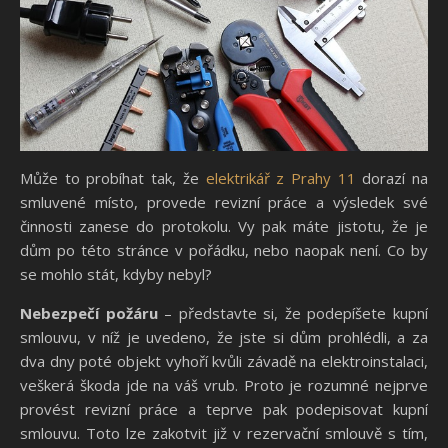
Může to probíhat tak, že
elektrikář z Prahy 11
dorazí na
smluvené místo, provede revizní práce a výsledek své
činnosti zanese do protokolu. Vy pak máte jistotu, že je
dům po této stránce v pořádku, nebo naopak není. Co by
se mohlo stát, kdyby nebyl?
Nebezpečí požáru
– představte si, že podepíšete kupní
smlouvu, v níž je uvedeno, že jste si dům prohlédli, a za
dva dny poté objekt vyhoří kvůli závadě na elektroinstalaci,
veškerá škoda jde na váš vrub. Proto je rozumné nejprve
provést revizní práce a teprve pak podepisovat kupní
smlouvu. Toto lze zakotvit již v rezervační smlouvě s tím,