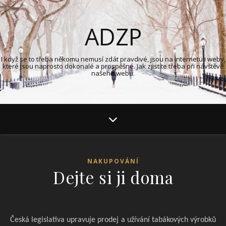
ADZP
I když se to třeba někomu nemusí zdát pravdivé, jsou na internetu i weby,
které jsou naprosto dokonalé a prospěšné. Jak zjistíte třeba při návštěvě
našeho webu.
NAKUPOVÁNÍ
Dejte si ji doma
Česká legislativa upravuje prodej a užívání tabákových výrobků