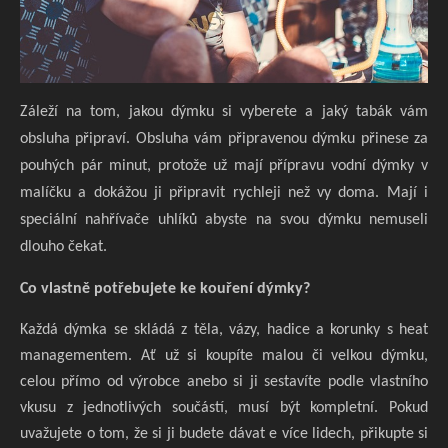
Záleží na tom, jakou dýmku si vyberete a jaký tabák vám
obsluha připraví. Obsluha vám připravenou dýmku přinese za
pouhých pár minut, protože už mají přípravu vodní dýmky v
malíčku a dokážou ji připravit rychleji než vy doma. Mají i
speciální nahřívače uhlíků abyste na svou dýmku nemuseli
dlouho čekat.
Co vlastně potřebujete ke kouření dýmky?
Každá dýmka se skládá z těla, vázy, hadice a korunky s heat
managementem. Ať už si koupíte malou či velkou dýmku,
celou přímo od výrobce anebo si ji sestavíte podle vlastního
vkusu z jednotlivých součástí, musí být kompletní. Pokud
uvažujete o tom, že si ji budete dávat e více lidech, přikupte si