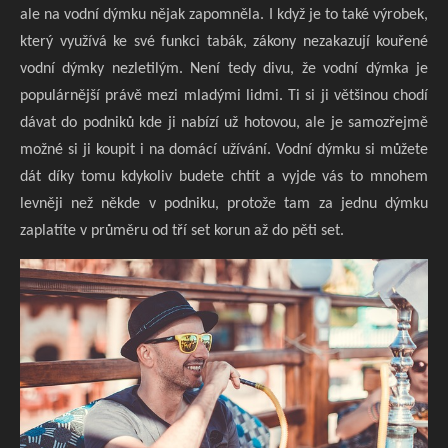
ale na vodní dýmku nějak zapomněla. I když je to také výrobek,
který využívá ke své funkci tabák, zákony nezakazují kouřené
vodní dýmky nezletilým. Není tedy divu, že vodní dýmka je
populárnější právě mezi mladými lidmi. Ti si ji většinou chodí
dávat do podniků kde ji nabízí už hotovou, ale je samozřejmě
možné si ji koupit i na domácí užívání. Vodní dýmku si můžete
dát díky tomu kdykoliv budete chtít a vyjde vás to mnohem
levněji než někde v podniku, protože tam za jednu dýmku
zaplatíte v průměru od tří set korun až do pěti set.