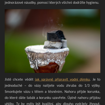
jednorázové náustky, pomocí kterých všichni dodržíte hygienu.
Jistě chcete vědět
jak správně připravit vodní dýmku
. Je to
jednoduché – do vázy nalijete vodu zhruba do 1/3 výšky.
Smontujete vázu s tělem a těsněním. Nahoru přijde korunka,
do které dáte tabák a korunku uzavřete. Úplně nahoru přijdou
uhlíky. Ty by měly být kvalitní, aby dlouho vydržely žhnout.